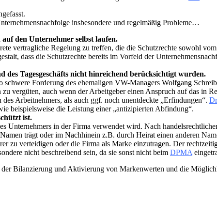
gefasst.
 Unternehmensnachfolge insbesondere und regelmäßig Probleme…
auf den Unternehmer selbst laufen.
rete vertragliche Regelung zu treffen, die die Schutzrechte sowohl 
 dergestalt, dass die Schutzrechte bereits im Vorfeld der Unternehmens
des Tagesgeschäfts nicht hinreichend berücksichtigt wurden.
 Euro schwere Forderung des ehemaligen VW-Managers Wolfgang Schrei
en zu vergüten, auch wenn der Arbeitgeber einen Anspruch auf das in R
des Arbeitnehmers, als auch ggf. noch unentdeckte „Erfindungen“.
Dr
 beispielsweise die Leistung einer „antizipierten Abfindung“.
hützt ist.
s Unternehmers in der Firma verwendet wird. Nach handelsrechtliche
n Namen trägt oder im Nachhinein z.B. durch Heirat einen anderen Nam
ahrer zu verteidigen oder die Firma als Marke einzutragen. Der rechtzeit
ondere nicht beschreibend sein, da sie sonst nicht beim
DPMA
eingetr
 der Bilanzierung und Aktivierung von Markenwerten und die Möglichk