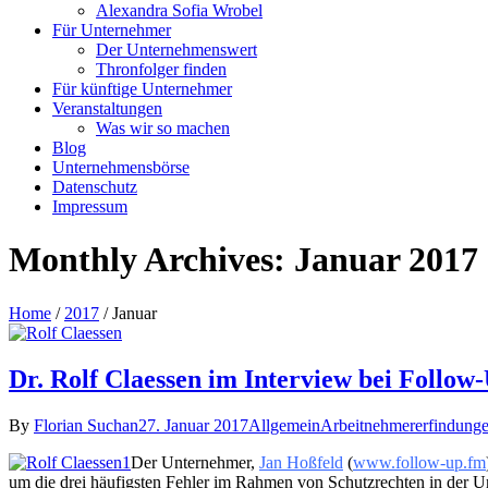
Alexandra Sofia Wrobel
Für Unternehmer
Der Unternehmenswert
Thronfolger finden
Für künftige Unternehmer
Veranstaltungen
Was wir so machen
Blog
Unternehmensbörse
Datenschutz
Impressum
Monthly Archives: Januar 2017
Home
/
2017
/
Januar
Dr. Rolf Claessen im Interview bei Follo
By
Florian Suchan
27. Januar 2017
Allgemein
Arbeitnehmererfindung
Der Unternehmer,
Jan Hoßfel
d
(
www.follow-up.fm
um die drei häufigsten Fehler im Rahmen von Schutzrechten in der U