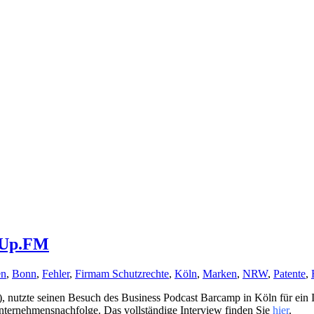
w-Up.FM
en
,
Bonn
,
Fehler
,
Firmam Schutzrechte
,
Köln
,
Marken
,
NRW
,
Patente
,
), nutzte seinen Besuch des Business Podcast Barcamp in Köln für ein 
nternehmensnachfolge. Das vollständige Interview finden Sie
hier
.