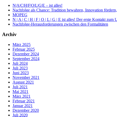
N|A|C|H|F|O|L|G|E – ist alles!
Nachfolge als Chance: Tradition bewahren, Innovation fördern,
MOPEG
N | A | C | H | F | O | L | G | E ist alles! Der erste Kontakt z
Nachfolge-Herausforderungen zwischen den Formalitäten
Archiv
März 2025
Februar 2025
Dezember 2024
September 2024
Juli 2024
Juli 2023
Juni 2023
November 2021
August 2021
Juli 2021
Mai 2021
März 2021
Februar 2021
Januar 2021
Dezember 2020
Juli 2020