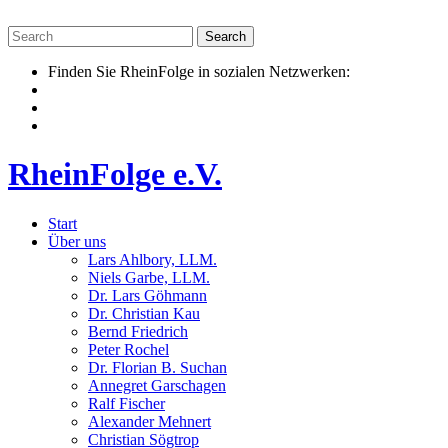
Skip
to
content
Finden Sie RheinFolge in sozialen Netzwerken:
RheinFolge e.V.
Start
Über uns
Lars Ahlbory, LLM.
Niels Garbe, LLM.
Dr. Lars Göhmann
Dr. Christian Kau
Bernd Friedrich
Peter Rochel
Dr. Florian B. Suchan
Annegret Garschagen
Ralf Fischer
Alexander Mehnert
Christian Sögtrop