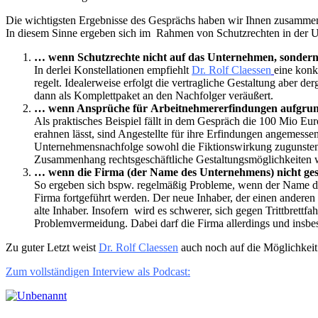
Die wichtigsten Ergebnisse des Gesprächs haben wir Ihnen zusammen
In diesem Sinne ergeben sich im Rahmen von Schutzrechten in der
… wenn Schutzrechte nicht auf das Unternehmen, sondern 
In derlei Konstellationen empfiehlt
Dr. Rolf Claessen
eine konk
regelt. Idealerweise erfolgt die vertragliche Gestaltung aber
dann als Komplettpaket an den Nachfolger veräußert.
… wenn Ansprüche für Arbeitnehmererfindungen aufgrund 
Als praktisches Beispiel fällt in dem Gespräch die 100 Mio
erahnen lässt, sind Angestellte für ihre Erfindungen angemess
Unternehmensnachfolge sowohl die Fiktionswirkung zugunsten 
Zusammenhang rechtsgeschäftliche Gestaltungsmöglichkeiten wie
… wenn die Firma (der Name des Unternehmens) nicht gesc
So ergeben sich bspw. regelmäßig Probleme, wenn der Name de
Firma fortgeführt werden. Der neue Inhaber, der einen andere
alte Inhaber. Insofern wird es schwerer, sich gegen Trittbrettf
Problemvermeidung. Dabei darf die Firma allerdings und insbes
Zu guter Letzt weist
Dr. Rolf Claessen
auch noch auf die Möglichkeit
Zum vollständigen Interview als Podcast: