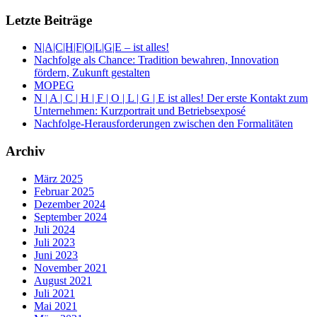
Letzte Beiträge
N|A|C|H|F|O|L|G|E – ist alles!
Nachfolge als Chance: Tradition bewahren, Innovation
fördern, Zukunft gestalten
MOPEG
N | A | C | H | F | O | L | G | E ist alles! Der erste Kontakt zum
Unternehmen: Kurzportrait und Betriebsexposé
Nachfolge-Herausforderungen zwischen den Formalitäten
Archiv
März 2025
Februar 2025
Dezember 2024
September 2024
Juli 2024
Juli 2023
Juni 2023
November 2021
August 2021
Juli 2021
Mai 2021