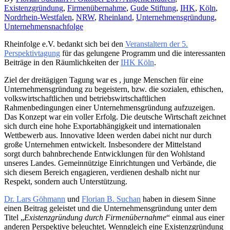
Existenzgründung
,
Firmenübernahme
,
Gude Stiftung
,
IHK
,
Köln
,
Nordrhein-Westfalen
,
NRW
,
Rheinland
,
Unternehmensgründung
,
Unternehmensnachfolge
Rheinfolge e.V. bedankt sich bei den
Veranstaltern der 5.
Perspektivtagung
für das gelungene Programm und die interessanten
Beiträge in den Räumlichkeiten der
IHK Köln
.
Ziel der dreitägigen Tagung war es , junge Menschen für eine
Unternehmensgründung zu begeistern, bzw. die sozialen, ethischen,
volkswirtschaftlichen und betriebswirtschaftlichen
Rahmenbedingungen einer Unternehmensgründung aufzuzeigen.
Das Konzept war ein voller Erfolg. Die deutsche Wirtschaft zeichnet
sich durch eine hohe Exportabhängigkeit und internationalen
Wettbewerb aus. Innovative Ideen werden dabei nicht nur durch
große Unternehmen entwickelt. Insbesondere der Mittelstand
sorgt durch bahnbrechende Entwicklungen für den Wohlstand
unseres Landes. Gemeinnützige Einrichtungen und Verbände, die
sich diesem Bereich engagieren, verdienen deshalb nicht nur
Respekt, sondern auch Unterstützung.
Dr. Lars Göhmann
und
F
lorian B. Suchan
haben in diesem Sinne
einen Beitrag geleistet und die Unternehmensgründung unter dem
Titel „
Existenzgründung durch Firmenübernahme
“ einmal aus einer
anderen Perspektive beleuchtet. Wenngleich eine Existenzgründung