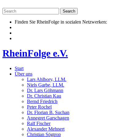
Skip
to
content
Finden Sie RheinFolge in sozialen Netzwerken:
RheinFolge e.V.
Start
Über uns
Lars Ahlbory, LLM.
Niels Garbe, LLM.
Dr. Lars Göhmann
Dr. Christian Kau
Bernd Friedrich
Peter Rochel
Dr. Florian B. Suchan
Annegret Garschagen
Ralf Fischer
Alexander Mehnert
Christian Sögtrop