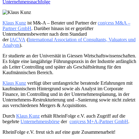
Unternehmensnachfolge
Klaus Kunz
ist M&-A – Berater und Partner der
con|cess M&A –
Partner GmbH
. Darüber hinaus ist er geprüfter
Unternehmensbewerter nach dem Standard
der
IACVA
(
International Association of Consultants, Valuators und
Analysts
).
Er studierte an der Universität in Giessen Wirtschaftswissenschaften.
Es folgte eine langjährige Führungspraxis in der Industrie anfänglich
als Leiter Controlling und später als Geschäftsleitung für den
Kaufmännischen Bereich.
Klaus Kunz
verfügt über umfangreiche beratende Erfahrungen mit
kaufmännischem Hintergrund sowie als Analyst im Corporate
Finance, im Controlling und in der Unternehmensplanung, in der
Unternehmens-Restrukturierung und –Sanierung sowie nicht zuletzt
aus verschiedenen Mergers & Acquisitions.
Durch
Klaus Kunz
erhält RheinFolge e.V. auch Zugriff auf die
begehrte
Unternehmensbörse
der
con|cess M+A-Partner GmbH
.
RheinFolge e.V. freut sich auf eine gute Zusammenarbeit!