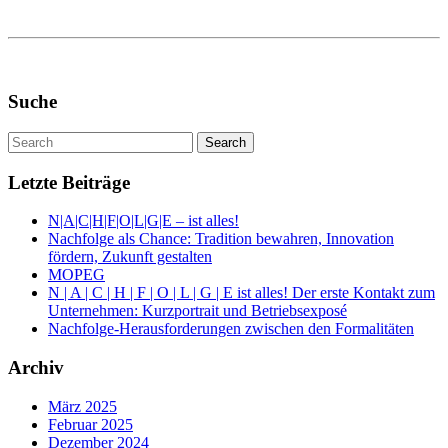
Suche
Letzte Beiträge
N|A|C|H|F|O|L|G|E – ist alles!
Nachfolge als Chance: Tradition bewahren, Innovation
fördern, Zukunft gestalten
MOPEG
N | A | C | H | F | O | L | G | E ist alles! Der erste Kontakt zum
Unternehmen: Kurzportrait und Betriebsexposé
Nachfolge-Herausforderungen zwischen den Formalitäten
Archiv
März 2025
Februar 2025
Dezember 2024