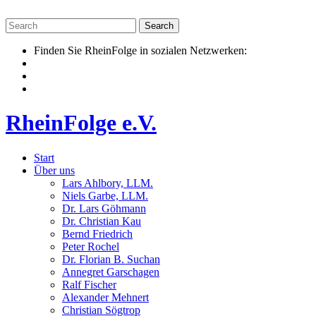
Skip
to
content
Finden Sie RheinFolge in sozialen Netzwerken:
RheinFolge e.V.
Start
Über uns
Lars Ahlbory, LLM.
Niels Garbe, LLM.
Dr. Lars Göhmann
Dr. Christian Kau
Bernd Friedrich
Peter Rochel
Dr. Florian B. Suchan
Annegret Garschagen
Ralf Fischer
Alexander Mehnert
Christian Sögtrop