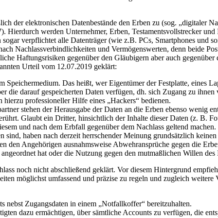
lich der elektronischen Datenbestände den Erben zu (sog. „digitaler N
. Hierdurch werden Unternehmer, Erben, Testamentsvollstrecker und Be
n sogar verpflichtet alle Datenträger (wie z.B. PCs, Smartphones und so
g nach Nachlassverbindlichkeiten und Vermögenswerten, denn beide Pos
liche Haftungsrisiken gegenüber den Gläubigern aber auch gegenüber de
annten Urteil vom 12.07.2019 geklärt:
m Speichermedium. Das heißt, wer Eigentümer der Festplatte, eines Lap
r die darauf gespeicherten Daten verfügen, dh. sich Zugang zu ihnen v
ch hierzu professioneller Hilfe eines „Hackers“ bedienen.
partner stehen der Herausgabe der Daten an die Erben ebenso wenig e
rührt. Glaubt ein Dritter, hinsichtlich der Inhalte dieser Daten (z. B.
 diesem und nach dem Erbfall gegenüber dem Nachlass geltend machen.
n sind, haben nach derzeit herrschender Meinung grundsätzlich keinen
können den Angehörigen ausnahmsweise Abwehransprüche gegen die Erben 
s angeordnet hat oder die Nutzung gegen den mutmaßlichen Willen des E
ss noch nicht abschließend geklärt. Vor diesem Hintergrund empfiehlt
iten möglichst umfassend und präzise zu regeln und zugleich weitere V
unts nebst Zugangsdaten in einem „Notfallkoffer“ bereitzuhalten.
tigten dazu ermächtigen, über sämtliche Accounts zu verfügen, die en