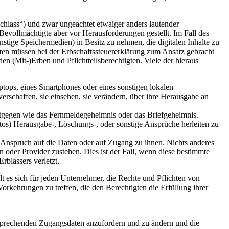
achlass“) und zwar ungeachtet etwaiger anders lautender
vollmächtigte aber vor Herausforderungen gestellt. Im Fall des
nstige Speichermedien) in Besitz zu nehmen, die digitalen Inhalte zu
ten müssen bei der Erbschaftssteuererklärung zum Ansatz gebracht
n (Mit-)Erben und Pflichtteilsberechtigten. Viele der hieraus
tops, eines Smartphones oder eines sonstigen lokalen
erschaffen, sie einsehen, sie verändern, über ihre Herausgabe an
ntgegen wie das Fernmeldegeheimnis oder das Briefgeheimnis.
 Fotos) Herausgabe-, Löschungs-, oder sonstige Ansprüche herleiten zu
 Anspruch auf die Daten oder auf Zugang zu ihnen. Nichts anderes
oder Provider zustehen. Dies ist der Fall, wenn diese bestimmte
rblassers verletzt.
 es sich für jeden Unternehmer, die Rechte und Pflichten von
orkehrungen zu treffen, die den Berechtigten die Erfüllung ihrer
tsprechenden Zugangsdaten anzufordern und zu ändern und die