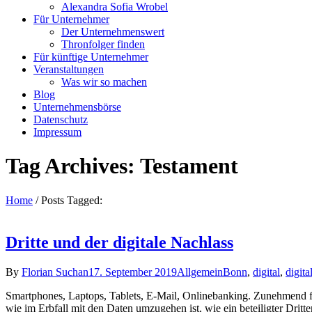
Alexandra Sofia Wrobel
Für Unternehmer
Der Unternehmenswert
Thronfolger finden
Für künftige Unternehmer
Veranstaltungen
Was wir so machen
Blog
Unternehmensbörse
Datenschutz
Impressum
Tag Archives: Testament
Home
/
Posts Tagged:
Dritte und der digitale Nachlass
By
Florian Suchan
17. September 2019
Allgemein
Bonn
,
digital
,
digita
Smartphones, Laptops, Tablets, E-Mail, Onlinebanking. Zunehmend fin
wie im Erbfall mit den Daten umzugehen ist, wie ein beteiligter Drit