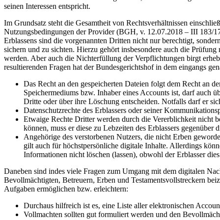
seinen Interessen entspricht.
Im Grundsatz steht die Gesamtheit von Rechtsverhältnissen einschließ
Nutzungsbedingungen der Provider (BGH, v. 12.07.2018 – III 183/17)
Erblassens sind die vorgenannten Dritten nicht nur berechtigt, sonder
sichern und zu sichten. Hierzu gehört insbesondere auch die Prüfun
werden. Aber auch die Nichterfüllung der Verpflichtungen birgt erheb
resultierenden Fragen hat der Bundesgerichtshof in dem eingangs gen
Das Recht an den gespeicherten Dateien folgt dem Recht an de
Speichermediums bzw. Inhaber eines Accounts ist, darf auch übe
Dritte oder über ihre Löschung entscheiden. Notfalls darf er si
Datenschutzrechte des Erblassers oder seiner Kommunikations
Etwaige Rechte Dritter werden durch die Vererblichkeit nicht be
können, muss er diese zu Lebzeiten des Erblassers gegenüber
Angehörige des verstorbenen Nutzers, die nicht Erben geworde
gilt auch für höchstpersönliche digitale Inhalte. Allerdings 
Informationen nicht löschen (lassen), obwohl der Erblasser die
Daneben sind indes viele Fragen zum Umgang mit dem digitalen Nachla
Bevollmächtigten, Betreuern, Erben und Testamentsvollstreckern beize
Aufgaben ermöglichen bzw. erleichtern:
Durchaus hilfreich ist es, eine Liste aller elektronischen Acco
Vollmachten sollten gut formuliert werden und den Bevollmäch