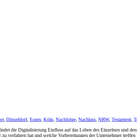
ler
,
Düsseldorf
,
Essen
,
Köln
,
Nachfolge
,
Nachlass
,
NRW
,
Testament
,
T
det die Digitalisierung Einfluss auf das Leben des Einzelnen und den
ter zu verfahren hat und welche Vorbereitungen der Unternehmer treffe