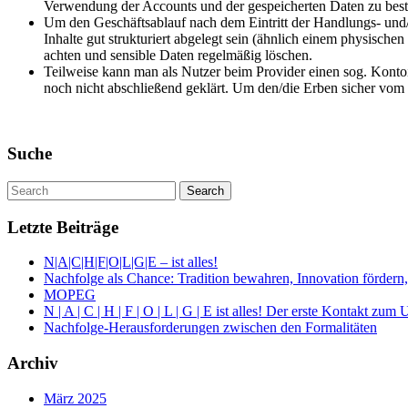
Verwendung der Accounts und der gespeicherten Daten zu bes
Um den Geschäftsablauf nach dem Eintritt der Handlungs- und/
Inhalte gut strukturiert abgelegt sein (ähnlich einem physisch
achten und sensible Daten regelmäßig löschen.
Teilweise kann man als Nutzer beim Provider einen sog. Kontoi
noch nicht abschließend geklärt. Um den/die Erben sicher vom Z
Suche
Letzte Beiträge
N|A|C|H|F|O|L|G|E – ist alles!
Nachfolge als Chance: Tradition bewahren, Innovation fördern,
MOPEG
N | A | C | H | F | O | L | G | E ist alles! Der erste Kontakt z
Nachfolge-Herausforderungen zwischen den Formalitäten
Archiv
März 2025