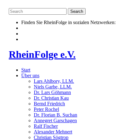
Skip
to
content
Finden Sie RheinFolge in sozialen Netzwerken:
RheinFolge e.V.
Start
Über uns
Lars Ahlbory, LLM.
Niels Garbe, LLM.
Dr. Lars Göhmann
Dr. Christian Kau
Bernd Friedrich
Peter Rochel
Dr. Florian B. Suchan
Annegret Garschagen
Ralf Fischer
Alexander Mehnert
Christian Sögtrop