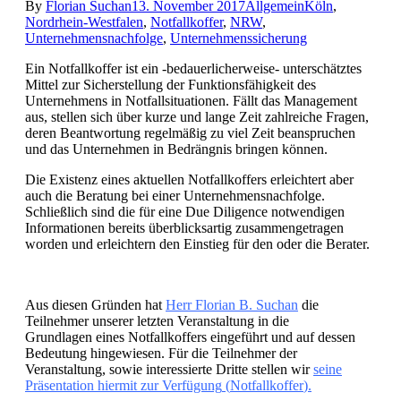
By
Florian Suchan
13. November 2017
Allgemein
Köln
,
Nordrhein-Westfalen
,
Notfallkoffer
,
NRW
,
Unternehmensnachfolge
,
Unternehmenssicherung
Ein Notfallkoffer ist ein -bedauerlicherweise- unterschätztes
Mittel zur Sicherstellung der Funktionsfähigkeit des
Unternehmens in Notfallsituationen. Fällt das Management
aus, stellen sich über kurze und lange Zeit zahlreiche Fragen,
deren Beantwortung regelmäßig zu viel Zeit beanspruchen
und das Unternehmen in Bedrängnis bringen können.
Die Existenz eines aktuellen Notfallkoffers erleichtert aber
auch die Beratung bei einer Unternehmensnachfolge.
Schließlich sind die für eine Due Diligence notwendigen
Informationen bereits überblicksartig zusammengetragen
worden und erleichtern den Einstieg für den oder die Berater.
Aus diesen Gründen hat
Herr F
lorian B. Suchan
die
Teilnehmer unserer letzten Veranstaltung in die
Grundlagen eines Notfallkoffers eingeführt und auf dessen
Bedeutung hingewiesen. Für die Teilnehmer der
Veranstaltung, sowie interessierte Dritte stellen wir
seine
Präsentation hiermit zur Verfügung
(
Notfallkoffer
).