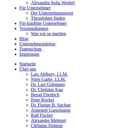
Alexandra Sofia Wrobel
Für Unternehmer
Der Unternehmenswert
Thronfolger finden
Für künftige Unternehmer
Veranstaltungen
Was wir so machen
Blog
Unternehmensbörse
Datenschutz
Impressum
Startseite
Über uns
Lars Ahlbory, LLM.
Niels Garbe, LLM.
Dr. Lars Göhmann
Dr. Christian Kau
Bernd Friedrich
Peter Rochel
Dr. Florian B. Suchan
Annegret Garschagen
Ralf Fischer
Alexander Mehnert
Christian Sögtrop