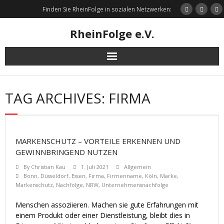
Skip
Finden Sie RheinFolge in sozialen Netzwerken:
to
content
RheinFolge e.V.
TAG ARCHIVES: FIRMA
MARKENSCHUTZ – VORTEILE ERKENNEN UND
GEWINNBRINGEND NUTZEN
By
Christian Kau
1. Juli 2021
Allgemein
Bonn
,
Düsseldorf
,
Essen
,
Firma
,
Firmenname
,
Köln
,
Marke
,
Markenschutz
,
Nachfolge
,
NRW
,
Unternehmensnachfolge
Menschen assoziieren. Machen sie gute Erfahrungen mit
einem Produkt oder einer Dienstleistung, bleibt dies in