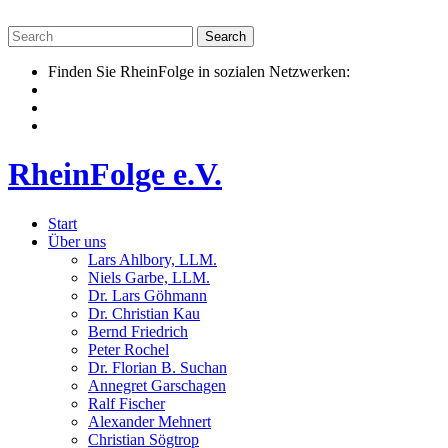
Skip
to
content
Finden Sie RheinFolge in sozialen Netzwerken:
RheinFolge e.V.
Start
Über uns
Lars Ahlbory, LLM.
Niels Garbe, LLM.
Dr. Lars Göhmann
Dr. Christian Kau
Bernd Friedrich
Peter Rochel
Dr. Florian B. Suchan
Annegret Garschagen
Ralf Fischer
Alexander Mehnert
Christian Sögtrop