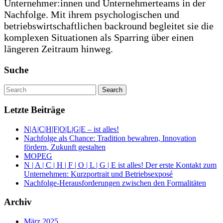
Unternehmer:innen und Unternehmerteams in der
Nachfolge. Mit ihrem psychologischen und
betriebswirtschaftlichen backround begleitet sie die
komplexen Situationen als Sparring über einen
längeren Zeitraum hinweg.
Suche
Letzte Beiträge
N|A|C|H|F|O|L|G|E – ist alles!
Nachfolge als Chance: Tradition bewahren, Innovation
fördern, Zukunft gestalten
MOPEG
N | A | C | H | F | O | L | G | E ist alles! Der erste Kontakt zum
Unternehmen: Kurzportrait und Betriebsexposé
Nachfolge-Herausforderungen zwischen den Formalitäten
Archiv
März 2025