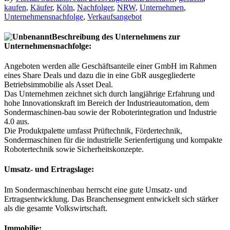
kaufen
,
Käufer
,
Köln
,
Nachfolger
,
NRW
,
Unternehmen
,
Unternehmensnachfolge
,
Verkaufsangebot
Beschreibung des Unternehmens zur
Unternehmensnachfolge:
Angeboten werden alle Geschäftsanteile einer GmbH im Rahmen
eines Share Deals und dazu die in eine GbR ausgegliederte
Betriebsimmobilie als Asset Deal.
Das Unternehmen zeichnet sich durch langjährige Erfahrung und
hohe Innovationskraft im Bereich der Industrieautomation, dem
Sondermaschinen-bau sowie der Roboterintegration und Industrie
4.0 aus.
Die Produktpalette umfasst Prüftechnik, Fördertechnik,
Sondermaschinen für die industrielle Serienfertigung und kompakte
Robotertechnik sowie Sicherheitskonzepte.
Umsatz- und Ertragslage:
Im Sondermaschinenbau herrscht eine gute Umsatz- und
Ertragsentwicklung. Das Branchensegment entwickelt sich stärker
als die gesamte Volkswirtschaft.
Immobilie: