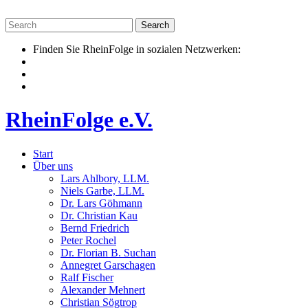
Skip
to
content
Finden Sie RheinFolge in sozialen Netzwerken:
RheinFolge e.V.
Start
Über uns
Lars Ahlbory, LLM.
Niels Garbe, LLM.
Dr. Lars Göhmann
Dr. Christian Kau
Bernd Friedrich
Peter Rochel
Dr. Florian B. Suchan
Annegret Garschagen
Ralf Fischer
Alexander Mehnert
Christian Sögtrop