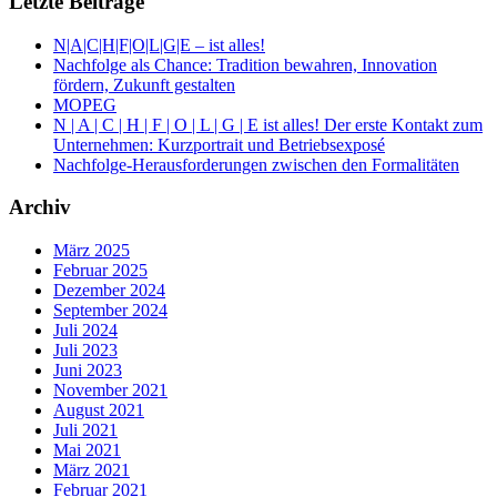
Letzte Beiträge
N|A|C|H|F|O|L|G|E – ist alles!
Nachfolge als Chance: Tradition bewahren, Innovation
fördern, Zukunft gestalten
MOPEG
N | A | C | H | F | O | L | G | E ist alles! Der erste Kontakt zum
Unternehmen: Kurzportrait und Betriebsexposé
Nachfolge-Herausforderungen zwischen den Formalitäten
Archiv
März 2025
Februar 2025
Dezember 2024
September 2024
Juli 2024
Juli 2023
Juni 2023
November 2021
August 2021
Juli 2021
Mai 2021
März 2021
Februar 2021