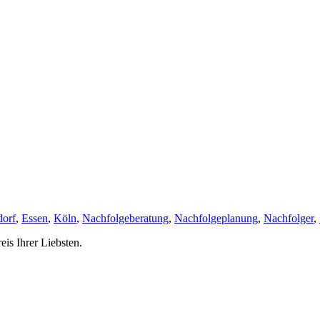
dorf
,
Essen
,
Köln
,
Nachfolgeberatung
,
Nachfolgeplanung
,
Nachfolger
,
is Ihrer Liebsten.