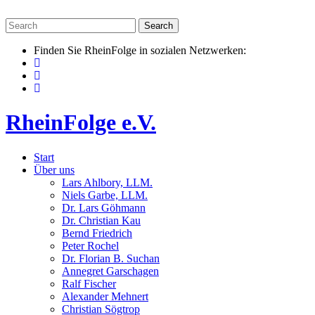
Skip
to
content
Finden Sie RheinFolge in sozialen Netzwerken:
RheinFolge e.V.
Start
Über uns
Lars Ahlbory, LLM.
Niels Garbe, LLM.
Dr. Lars Göhmann
Dr. Christian Kau
Bernd Friedrich
Peter Rochel
Dr. Florian B. Suchan
Annegret Garschagen
Ralf Fischer
Alexander Mehnert
Christian Sögtrop