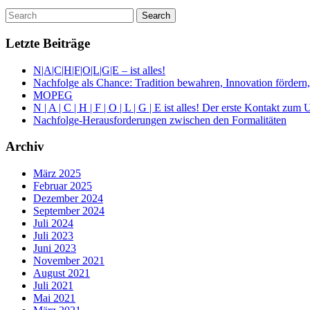
Letzte Beiträge
N|A|C|H|F|O|L|G|E – ist alles!
Nachfolge als Chance: Tradition bewahren, Innovation fördern,
MOPEG
N | A | C | H | F | O | L | G | E ist alles! Der erste Kontakt z
Nachfolge-Herausforderungen zwischen den Formalitäten
Archiv
März 2025
Februar 2025
Dezember 2024
September 2024
Juli 2024
Juli 2023
Juni 2023
November 2021
August 2021
Juli 2021
Mai 2021